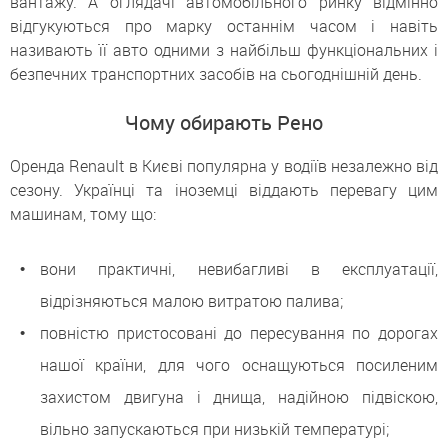
вантажу. А оглядачі автомобільного ринку відмінно
відгукуються про марку останнім часом і навіть
називають її авто одними з найбільш функціональних і
безпечних транспортних засобів на сьогоднішній день.
Чому обирають Рено
Оренда Renault в Києві популярна у водіїв незалежно від
сезону. Українці та іноземці віддають перевагу цим
машинам, тому що:
вони практичні, невибагливі в експлуатації,
відрізняються малою витратою палива;
повністю пристосовані до пересування по дорогах
нашої країни, для чого оснащуються посиленим
захистом двигуна і днища, надійною підвіскою,
вільно запускаються при низькій температурі;