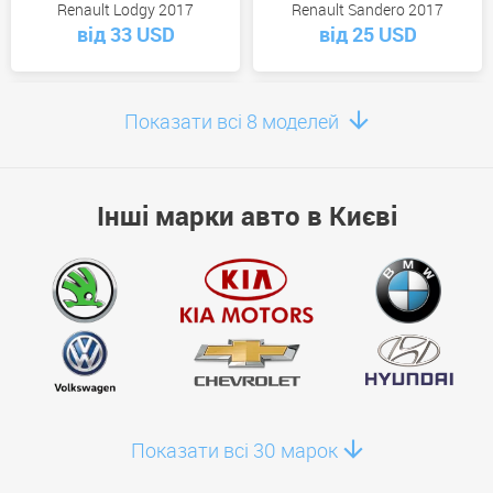
Renault Lodgy 2017
Renault Sandero 2017
від 33 USD
від 25 USD
Показати всі 8 моделей
Renault Megane 2013
Renault Trafic 2014
Інші марки авто в Києві
від 21 USD
від 48 USD
Renault Duster 2016
Renault Duster 2023
від 44 USD
від 65 USD
Показати всі 30 марок