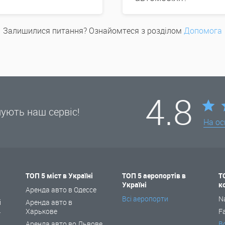
Залишилися питання? Ознайомтеся з розділом
Допомога
4.8
нують наш сервіс!
На ос
ТОП 5 міст в Україні
ТОП 5 аеропортів в
Т
Україні
к
і
Аренда авто в Одессе
Всі аеропорти
N
і
Аренда авто в
Харькове
F
ї
Аренда авто во Львове
В