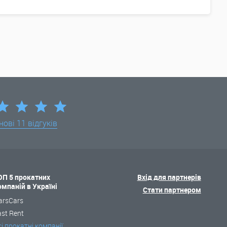
нові
11 відгуків
ОП 5 прокатних
Вхід для партнерів
омпаній в Україні
Стати партнером
arsCars
ast Rent
сі прокатні компанії