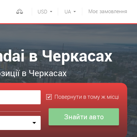
Моє
замовлення
USD
UA
dai в Черкасах
зиції в Черкасах
Повернути в тому ж місці