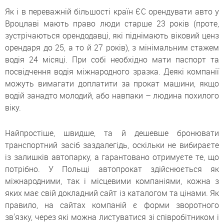
Як і в переважній більшості країн ЄС орендувати авто у
Вроцлаві мають право люди старше 23 років (проте,
зустрічаються орендодавці, які піднімають віковий ценз
орендаря до 25, а то й 27 років), з мінімальним стажем
водія 24 місяці. При собі необхідно мати паспорт та
посвідчення водія міжнародного зразка. Деякі компанії
можуть вимагати доплатити за прокат машини, якщо
водій занадто молодий, або навпаки – людина похилого
віку.
Найпростіше, швидше, та й дешевше бронювати
транспортний засіб заздалегідь, оскільки не вибираєте
із залишків автопарку, а гарантовано отримуєте те, що
потрібно. У Польщі автопрокат здійснюється як
міжнародними, так і місцевими компаніями, кожна з
яких має свій докладний сайт із каталогом та цінами. Як
правило, на сайтах компаній є форми зворотного
зв'язку, через які можна листуватися зі співробітником і