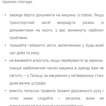
приємні спогади:
завжди беріть документи на машину із собою. Якщо
транспортний засіб викрадуть разом із
документами на нього, у вас виникнуть серйозні
проблеми;
тримайте габаритні вогні, включеними у будь-який
час доби та року;
не вживайте алкоголь, якщо перебуваєте за кермом.
Інакше найближчим часом машина в оренду вам не
світить – у Польщі за керування у нетверезому стані
дуже великі штрафи;
вивчіть польські правила правил дорожнього руху і
чітко ними слідуйте – загалом, вони не
відрізняються від загальноєвропейських;