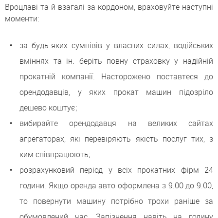
Вроцлаві та й взагалі за кордоном, враховуйте наступні
моменти:
за будь-яких сумнівів у власних силах, водійських
вміннях та ін. беріть повну страховку у надійній
прокатній компанії. Насторожено поставтеся до
орендодавців, у яких прокат машин підозріло
дешево коштує;
вибирайте орендодавця на великих сайтах
агрегаторах, які перевіряють якість послуг тих, з
ким співпрацюють;
розрахунковий період у всіх прокатних фірм 24
години. Якщо оренда авто оформлена з 9.00 до 9.00,
то повернути машину потрібно трохи раніше за
обумовлений час. Запізнення навіть на годину