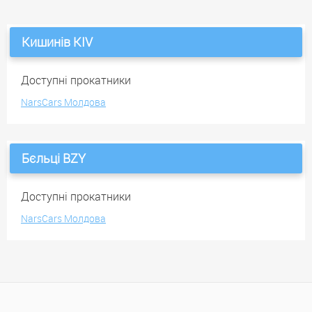
Кишинів KIV
Доступні прокатники
NarsCars Молдова
Бєльці BZY
Доступні прокатники
NarsCars Молдова