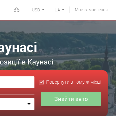
Моє
замовлення
USD
UA
аунасі
зиції в Каунасі
Повернути в тому ж місці