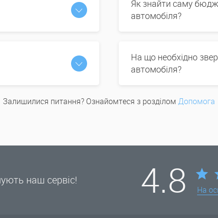
Як знайти саму бюдж
автомобіля?
На що необхідно звер
автомобіля?
Залишилися питання? Ознайомтеся з розділом
Допомога
4.8
нують наш сервіс!
На ос