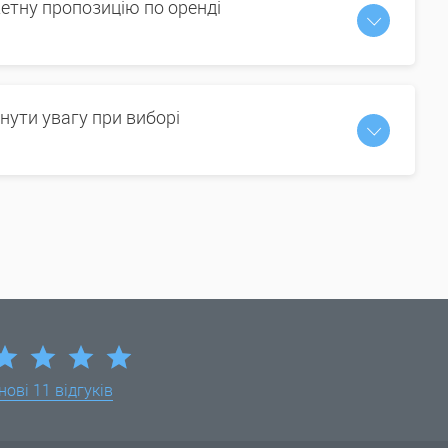
етну пропозицію по оренді
нути увагу при виборі
нові
11 відгуків