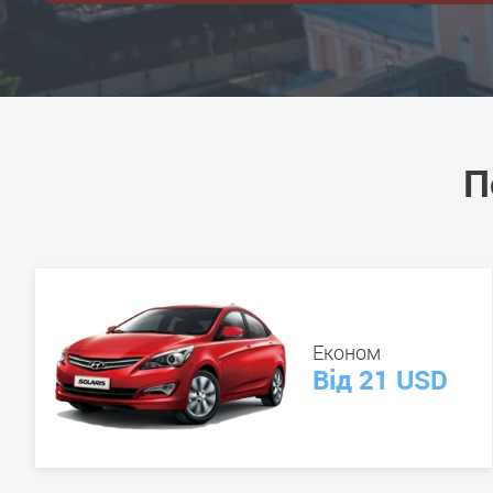
П
Економ
Від 21 USD