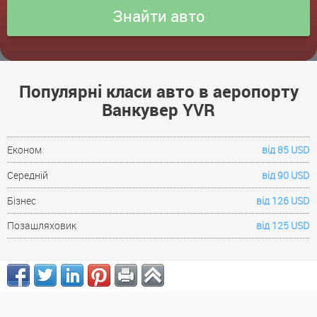
Популярні класи авто в аеропорту
Ванкувер YVR
Економ
від 85 USD
Середній
від 90 USD
Бізнес
від 126 USD
Позашляховик
від 125 USD