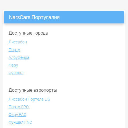
NarsCars Португалия
Доступные города
Лиссабон
Порту
Албуфейра
Фару
Фуншал
Доступные аэропорты
Лиссабон Портела LIS
Порту OPO
Фару FAO
Фуншал FNC