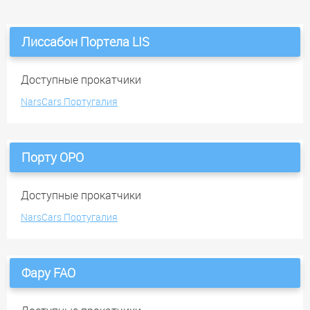
Лиссабон Портела LIS
Доступные прокатчики
NarsCars Португалия
Порту OPO
Доступные прокатчики
NarsCars Португалия
Фару FAO