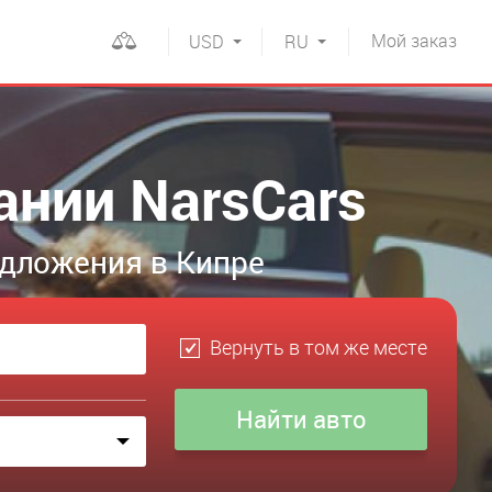
Мой
заказ
USD
RU
ании NarsCars
едложения в Кипре
Вернуть в том же месте