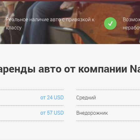
Реальное наличие авто с привязкой к
Возмож
классу
нерабо
аренды авто от компании Na
от 24 USD
Средний
от 57 USD
Внедорожник