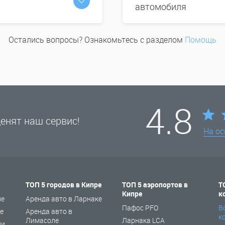
автомобиля
Остались вопросы? Ознакомьтесь с разделом
Помощь
4.8
енят наш сервис!
На о
ТОП 5 городов в Кипре
ТОП 5 аэропортов в
Т
Кипре
к
не
Аренда авто в Ларнаке
Пафос PFO
В
е
Аренда авто в
к
Лимасоле
Ларнака LCA
ии