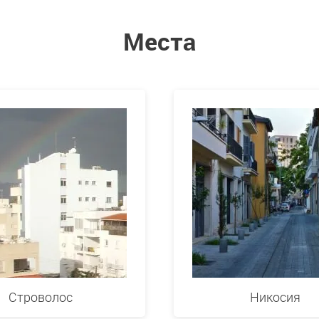
Места
Строволос
Никосия