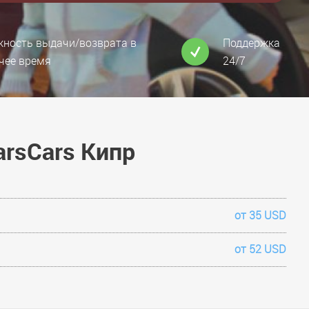
ность выдачи/возврата в
Поддержка
чее время
24/7
rsCars Кипр
от 35 USD
от 52 USD