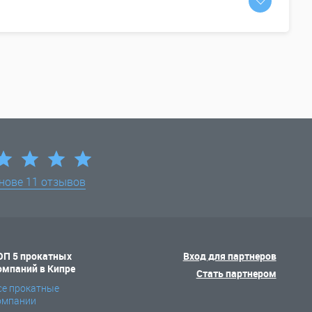
снове
11 отзывов
ОП 5 прокатных
Вход для партнеров
омпаний в Кипре
Стать партнером
се прокатные
омпании