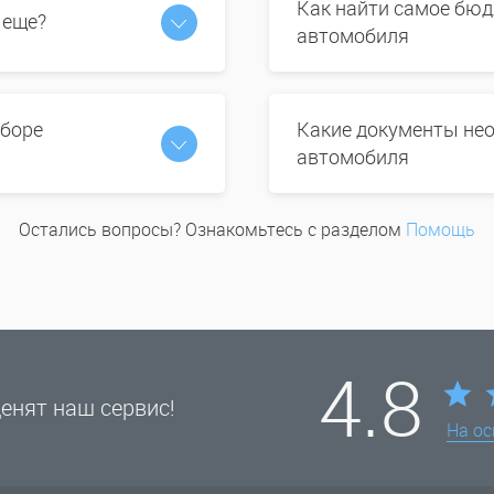
Как найти самое бюд
 еще?
автомобиля
ыборе
Какие документы нео
автомобиля
Остались вопросы? Ознакомьтесь с разделом
Помощь
4.8
енят наш сервис!
На о