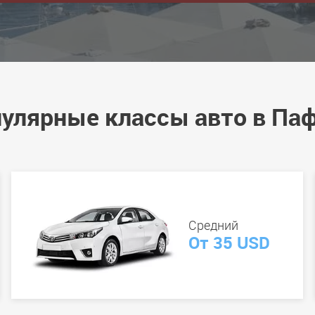
улярные классы авто в Па
Средний
От 35 USD