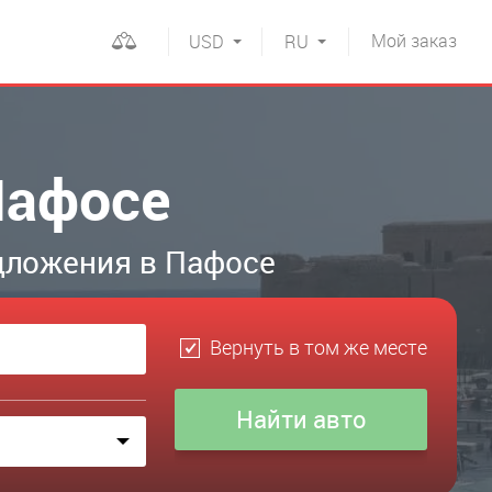
Мой
заказ
USD
RU
Пафосе
дложения в Пафосе
Вернуть в том же месте