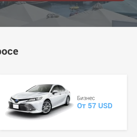
фосе
Бизнес
От 57 USD