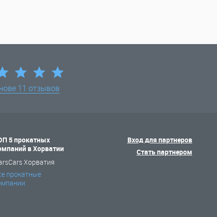
снове
11 отзывов
ОП 5 прокатных
Вход для партнеров
омпаний в Хорватии
Стать партнером
arsCars Хорватия
се прокатные
омпании