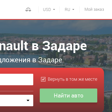
Мой
заказ
USD
RU
nault в Задаре
дложения в Задаре
Вернуть в том же месте