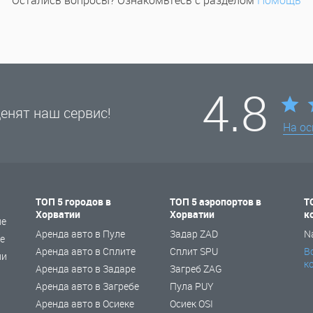
Остались вопросы? Ознакомьтесь с разделом
Помощь
4.8
енят наш сервис!
На о
ТОП 5 городов в
ТОП 5 аэропортов в
Т
Хорватии
Хорватии
к
не
Аренда авто в Пуле
Задар ZAD
N
е
Аренда авто в Сплите
Сплит SPU
В
ии
к
Аренда авто в Задаре
Загреб ZAG
Аренда авто в Загребе
Пула PUY
Аренда авто в Осиеке
Осиек OSI