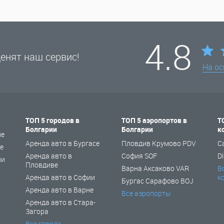
4.8
енят наш сервис!
На о
ТОП 5 городов в
ТОП 5 аэропортов в
Т
Болгарии
Болгарии
к
не
Аренда авто в Бургасе
Пловдив Крумово PDV
C
е
Аренда авто в
София SOF
Di
ии
Пловдиве
Варна Аксаково VAR
В
Аренда авто в Софии
к
Бургас Сарафово BOJ
Аренда авто в Варне
Все аэропорты
Аренда авто в Стара-
Загора
Все города