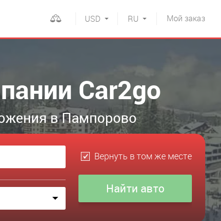
Мой
заказ
USD
RU
пании Car2go
ложения в Пампорово
Вернуть в том же месте