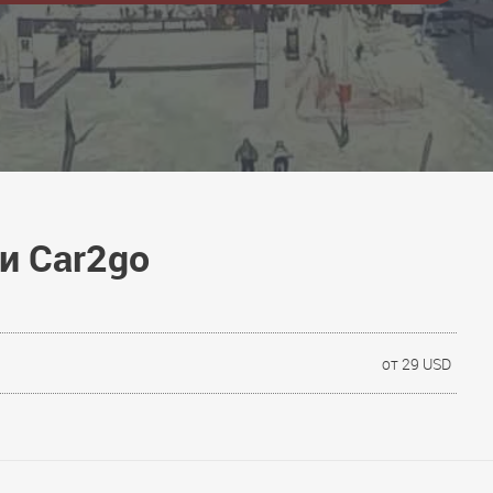
и Car2go
от 29 USD