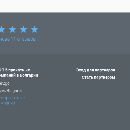
снове
11 отзывов
ОП 5 прокатных
Вход для партнеров
омпаний в Болгарии
Стать партнером
ar2go
ves Bulgaria
се прокатные
омпании