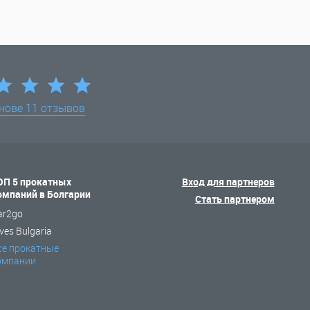
снове
11 отзывов
ОП 5 прокатных
Вход для партнеров
омпаний в Болгарии
Стать партнером
ar2go
ves Bulgaria
се прокатные
омпании