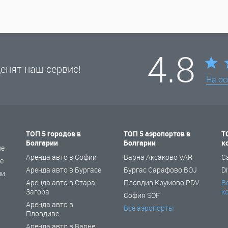
4.8
енят наш сервис!
На о
ТОП 5 городов в
ТОП 5 аэропортов в
Т
Болгарии
Болгарии
к
не
Аренда авто в Софии
Варна Аксаково VAR
C
е
Аренда авто в Бургасе
Бургас Сарафово BOJ
Di
ии
Аренда авто в Стара-
Пловдив Крумово PDV
В
Загора
к
София SOF
Аренда авто в
Все аэропорты
Пловдиве
Аренда авто в Варне