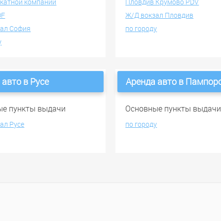
окатной компании
Пловдив Крумово PDV
OF
Ж/Д вокзал Пловдив
зал София
по городу
у
 авто в Русе
Аренда авто в Пампор
ые пункты выдачи
Основные пункты выдач
ал Русе
по городу