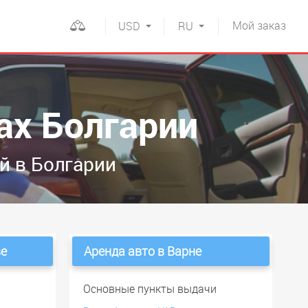
Мой
заказ
USD
RU
ах Болгарии
й в Болгарии
ве
Аренда авто в Варне
и
Основные пункты выдачи