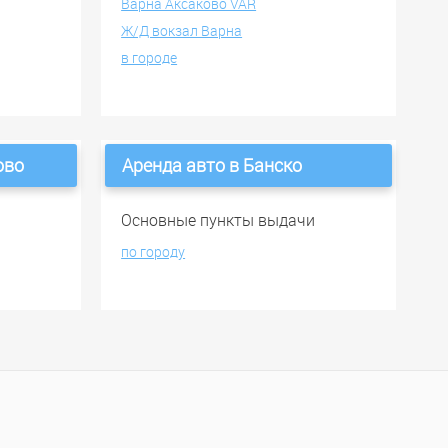
Варна Аксаково VAR
Ж/Д вокзал Варна
в городе
ово
Аренда авто в Банско
и
Основные пункты выдачи
по городу