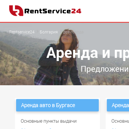
Rentservice24
Болгария
Все города
Аренда и п
Предложения
Аренда авто в Бургасе
Аренда
Основные пункты выдачи
Основн