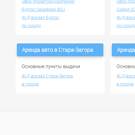
Офис прокатной компании
Офис пр
Бургас Сарафово BOJ
София S
Ж/Д вокзал Бургас
Ж/Д вок
по городу
по город
Аренда авто в Стара-Загора
Аренда
Основные пункты выдачи
Основн
Ж/Д вокзал Стара-Загора
Ж/Д вокз
в городе
в городе