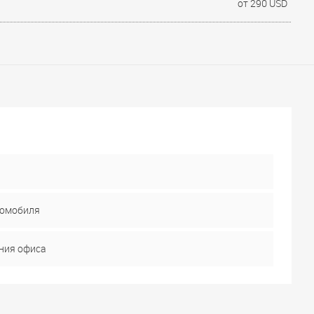
от 290 USD
томобиля
ния офиса