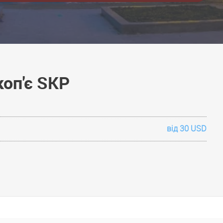
коп'є SKP
від 30 USD