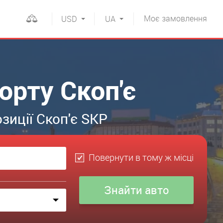
Моє
замовлення
USD
UA
орту Скоп'є
зиції Скоп'є SKP
Повернути в тому ж місці