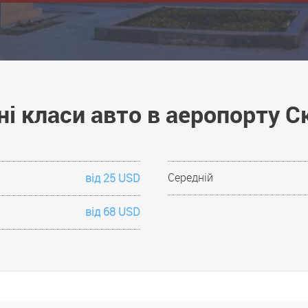
і класи авто в аеропорту С
Середній
від 25 USD
від 68 USD