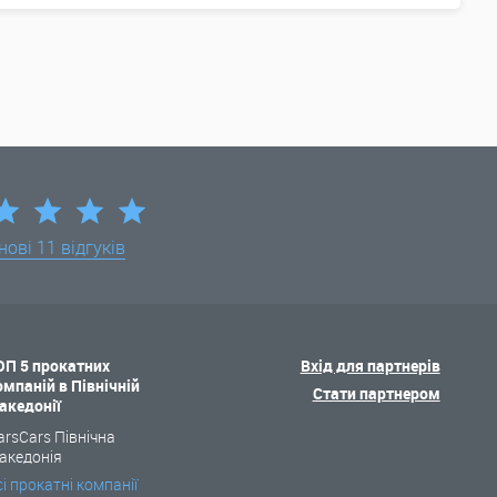
нові
11 відгуків
ОП 5 прокатних
Вхід для партнерів
омпаній в Північній
Стати партнером
акедонії
arsCars Північна
акедонія
сі прокатні компанії