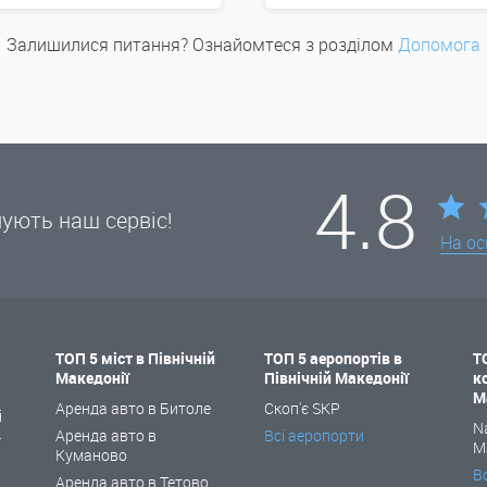
Залишилися питання? Ознайомтеся з розділом
Допомога
4.8
нують наш сервіс!
На ос
ТОП 5 міст в Північній
ТОП 5 аеропортів в
Т
Македонії
Північній Македонії
к
і
М
Аренда авто в Битоле
Скоп'є SKP
і
N
Аренда авто в
Всі аеропорти
ї
М
Куманово
В
Аренда авто в Тетово