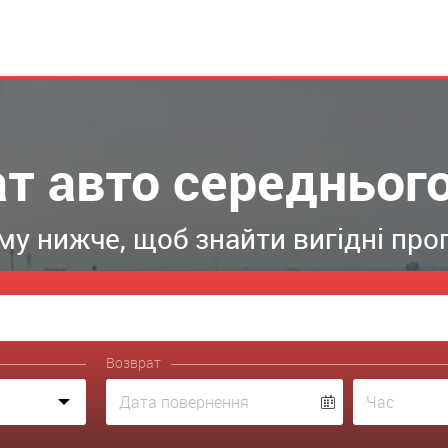
ат авто середнього
у нижче, щоб знайти вигідні проп
Возврат