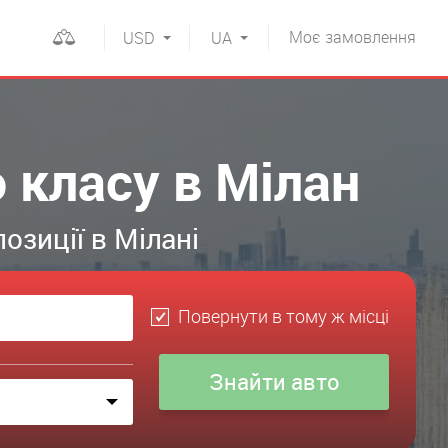
Моє
замовлення
USD
UA
 класу в Мілан
озиції в Мілані
Повернути в тому ж місці