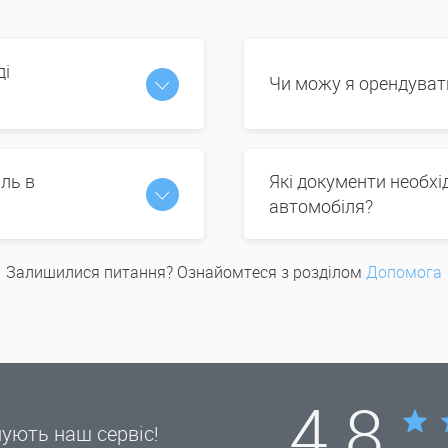
ді
Чи можу я орендуват
ль в
Які документи необх
автомобіля?
Залишилися питання? Ознайомтеся з розділом
Допомога
4.8
нують наш сервіс!