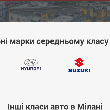
ні марки середньому класу 
Інші класи авто в Мілані