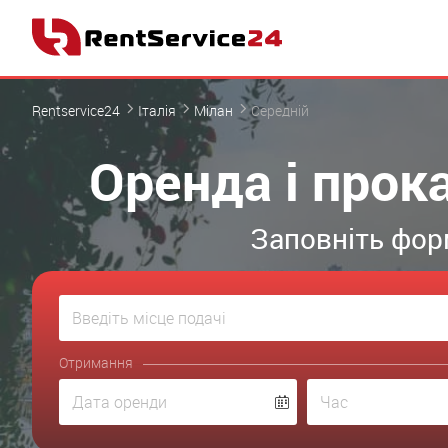
Rentservice24
Італія
Мілан
Середній
Оренда і прок
Заповніть форм
Отримання