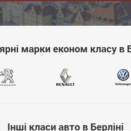
ярні марки економ класу в Б
Інші класи авто в Берліні