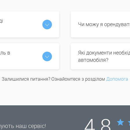
ді
Чи можу я орендуват
ль в
Які документи необх
автомобіля?
Залишилися питання? Ознайомтеся з розділом
Допомога
4.8
нують наш сервіс!