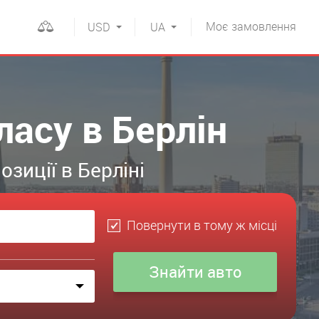
Моє
замовлення
USD
UA
ласу в Берлін
зиції в Берліні
Повернути в тому ж місці