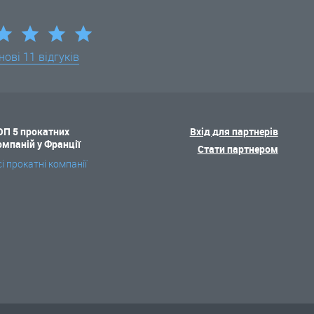
нові
11 відгуків
ОП 5 прокатних
Вхід для партнерів
омпаній у Франції
Стати партнером
сі прокатні компанії