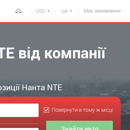
Моє
замовлення
USD
UA
E від компанії
озиції Нанта NTE
Повернути в тому ж місці