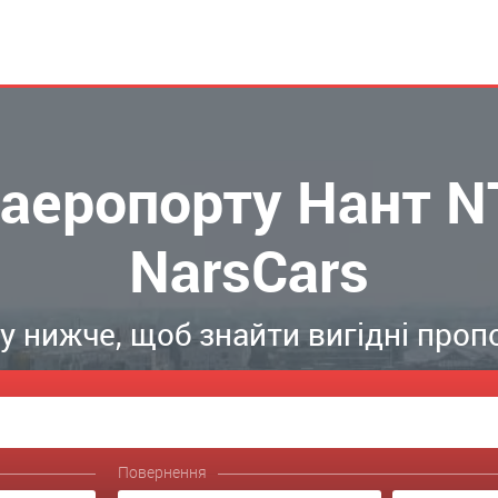
 аеропорту Нант NT
NarsCars
 нижче, щоб знайти вигідні проп
Повернення