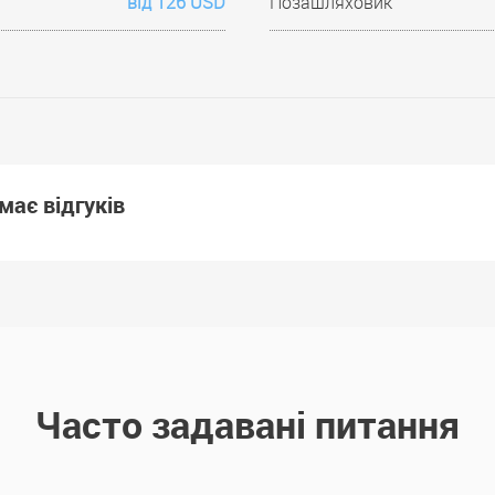
від 126 USD
Позашляховик
має відгуків
Часто задавані питання