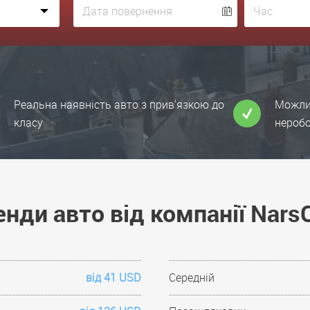
Реальна наявність авто з прив'язкою до
Можлив
класу
неробо
енди авто від компанії Nars
від 41 USD
Середній