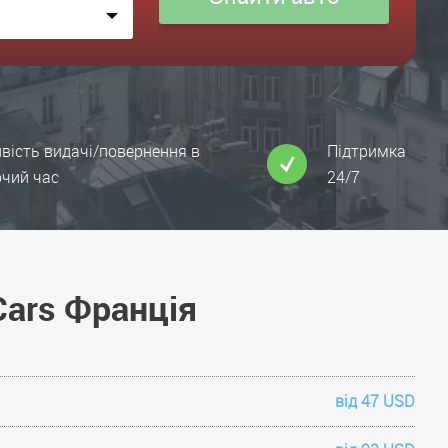
ість видачі/повернення в
Підтримка
чий час
24/7
Cars Франція
від 47 USD