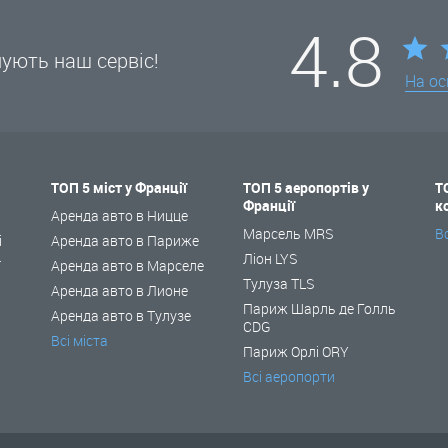
4.8
нують наш сервіс!
На ос
ТОП 5 міст у Франції
ТОП 5 аеропортів у
Т
Франції
к
і
Аренда авто в Ницце
Марсель MRS
В
і
Аренда авто в Париже
Ліон LYS
ї
Аренда авто в Марселе
Тулуза TLS
Аренда авто в Лионе
Париж Шарль де Голль
Аренда авто в Тулузе
CDG
Всі міста
Париж Орлі ORY
Всі аеропорти