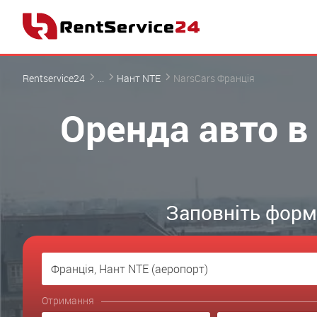
Rentservice24
...
Нант NTE
NarsCars Франція
Оренда авто в
Заповніть форму
Отримання