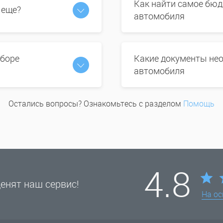
Как найти самое бюд
 еще?
автомобиля
ыборе
Какие документы нео
автомобиля
Остались вопросы? Ознакомьтесь с разделом
Помощь
4.8
енят наш сервис!
На о