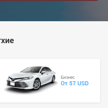
тхие
Бизнес
От 57 USD