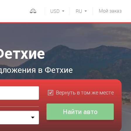
Мой
заказ
USD
RU
Фетхие
дложения в Фетхие
Вернуть в том же месте