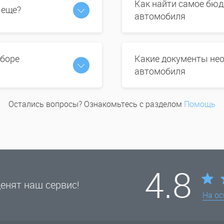
Как найти самое бюд
 еще?
автомобиля
ыборе
Какие документы нео
автомобиля
Остались вопросы? Ознакомьтесь с разделом
Помощь
4.8
енят наш сервис!
На о