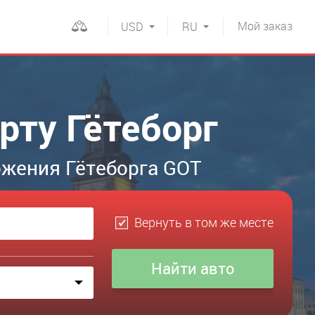
Мой
заказ
USD
RU
рту Гётеборг
ожения Гётеборга GOT
Вернуть в том же месте