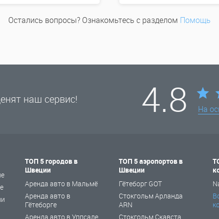
Остались вопросы? Ознакомьтесь с разделом
Помощь
4.8
енят наш сервис!
На о
ТОП 5 городов в
ТОП 5 аэропортов в
Т
Швеции
Швеции
к
не
Аренда авто в Мальмё
Гётеборг GOT
N
е
Аренда авто в
Стокгольм Арланда
В
ии
Гётеборге
ARN
к
Аренда авто в Уппсале
Стокгольм Скавста