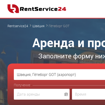
Rentservice24
Швеция
Гётеборг GOT
Аренда и пр
Заполните форму ниж
Получение