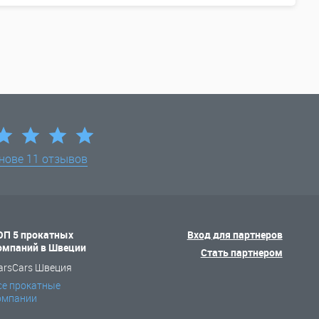
снове
11 отзывов
ОП 5 прокатных
Вход для партнеров
омпаний в Швеции
Стать партнером
arsCars Швеция
се прокатные
омпании