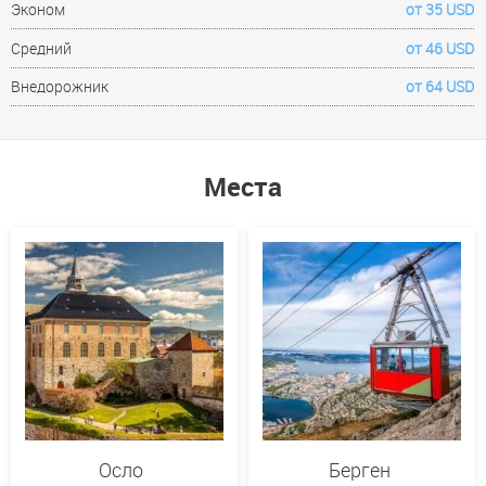
Эконом
от 35 USD
Средний
от 46 USD
Внедорожник
от 64 USD
Места
Осло
Берген