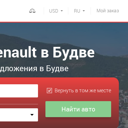
Мой
заказ
USD
RU
nault в Будве
едложения в Будве
Вернуть в том же месте