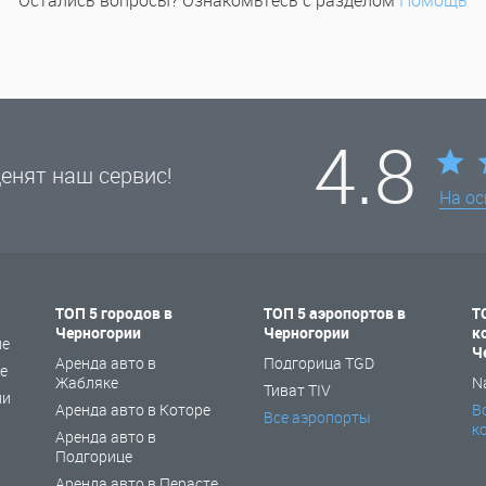
Остались вопросы? Ознакомьтесь с разделом
Помощь
4.8
енят наш сервис!
На о
ТОП 5 городов в
ТОП 5 аэропортов в
Т
Черногории
Черногории
к
не
Ч
Аренда авто в
Подгорица TGD
е
Жабляке
N
Тиват TIV
ии
Аренда авто в Которе
В
Все аэропорты
к
Аренда авто в
Подгорице
Аренда авто в Перасте