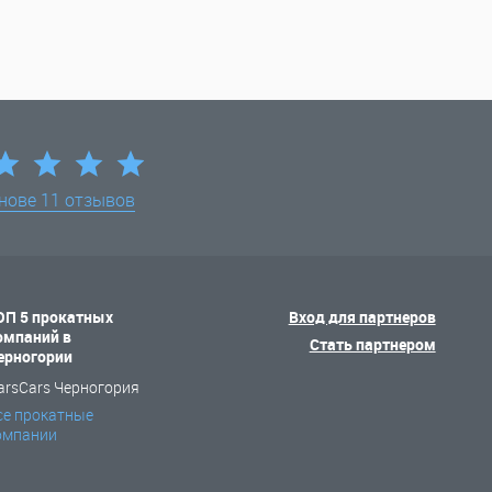
снове
11 отзывов
ОП 5 прокатных
Вход для партнеров
омпаний в
Стать партнером
ерногории
arsCars Черногория
се прокатные
омпании