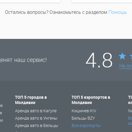
Остались вопросы? Ознакомьтесь с разделом
Помощь
4.8
енят наш сервис!
На о
ТОП 5 городов в
ТОП 5 аэропортов в
Т
Молдавии
Молдавии
к
не
Аренда авто в Кагуле
Кишинев KIV
N
е
Аренда авто в Унгены
Бельцы BZY
В
ии
к
Аренда авто в Бельцы
Все аэропорты