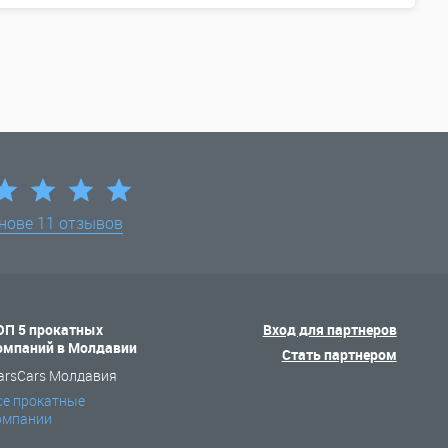
снове
11 отзывов
ОП 5 прокатных
Вход для партнеров
омпаний в Молдавии
Стать партнером
arsCars Молдавия
се прокатные
омпании