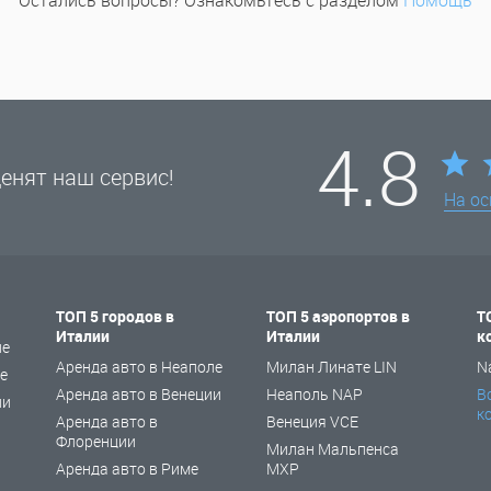
Остались вопросы? Ознакомьтесь с разделом
Помощь
4.8
енят наш сервис!
На о
ТОП 5 городов в
ТОП 5 аэропортов в
Т
Италии
Италии
к
не
Аренда авто в Неаполе
Милан Линате LIN
N
е
Аренда авто в Венеции
Неаполь NAP
В
ии
к
Аренда авто в
Венеция VCE
Флоренции
Милан Мальпенса
Аренда авто в Риме
MXP