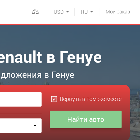
Мой
заказ
USD
RU
nault в Генуе
дложения в Генуе
Вернуть в том же месте