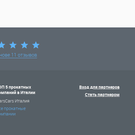
снове
11 отзывов
ОП 5 прокатных
Вход для партнеров
омпаний в Италии
Стать партнером
arsCars Италия
се прокатные
омпании