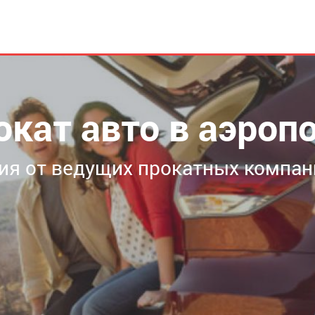
окат авто в аэроп
я от ведущих прокатных компан