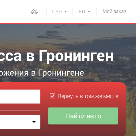
Мой
заказ
USD
RU
сса в Гронинген
ожения в Гронингене
Вернуть в том же месте