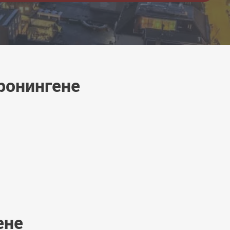
ронингене
ене