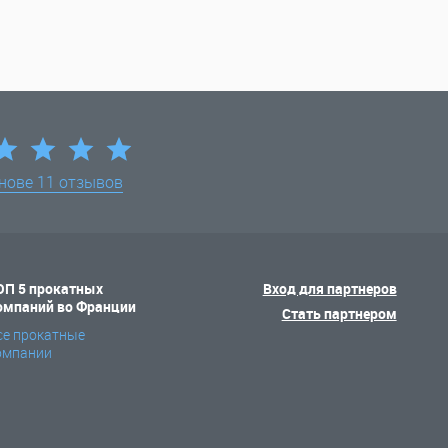
снове
11 отзывов
ОП 5 прокатных
Вход для партнеров
омпаний во Франции
Стать партнером
се прокатные
омпании