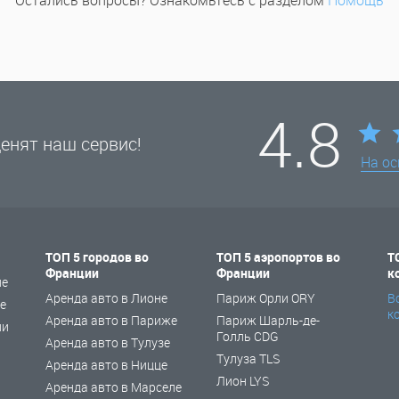
Остались вопросы? Ознакомьтесь с разделом
Помощь
4.8
енят наш сервис!
На о
ТОП 5 городов во
ТОП 5 аэропортов во
Т
Франции
Франции
к
не
Аренда авто в Лионе
Париж Орли ORY
В
е
к
Аренда авто в Париже
Париж Шарль-де-
ии
Голль CDG
Аренда авто в Тулузе
Тулуза TLS
Аренда авто в Ницце
Лион LYS
Аренда авто в Марселе