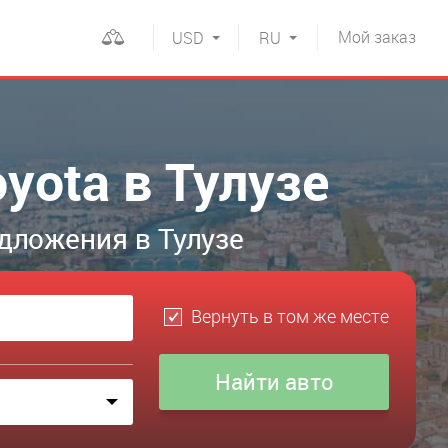
Мой
заказ
USD
RU
yota в Тулузе
дложения в Тулузе
Вернуть в том же месте