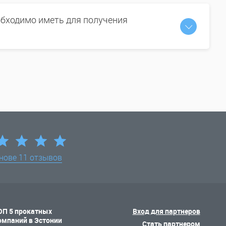
бходимо иметь для получения
снове
11 отзывов
ОП 5 прокатных
Вход для партнеров
омпаний в Эстонии
Стать партнером