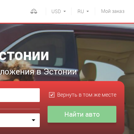
Мой
заказ
USD
RU
стонии
дложения в Эстонии
Вернуть в том же месте