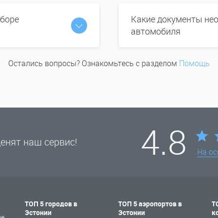
ыборе
Какие документы нео
автомобиля
Остались вопросы? Ознакомьтесь с разделом
Помощь
4.8
енят наш сервис!
На о
ТОП 5 городов в
ТОП 5 аэропортов в
Т
Эстонии
Эстонии
к
не